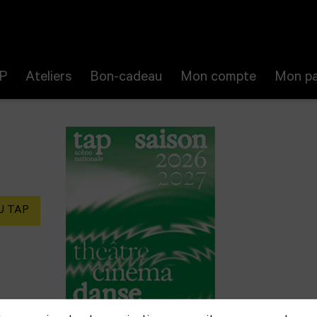
P
Ateliers
Bon-cadeau
Mon compte
Mon pa
U TAP