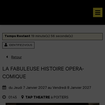
Aller au contenu
Aller au pied de page
M
Temps Restant
19
minute(s)
56
seconde(s)
IDENTIFIEZ-VOUS
Retour
LA FABULEUSE HISTOIRE OPERA-
COMIQUE
du Jeudi 7 Janvier 2027 au Vendredi 8 Janvier 2027
01:45
TAP THEATRE
à
POITIERS