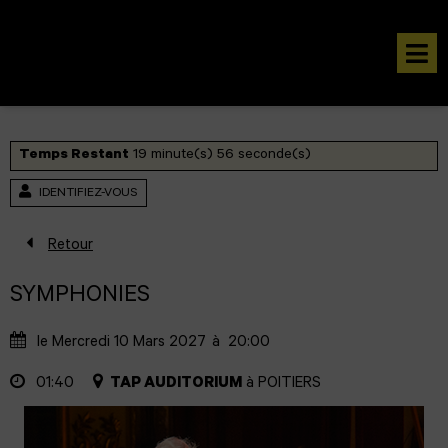
Aller au contenu
Aller au pied de page
M
Temps Restant
19
minute(s)
55
seconde(s)
IDENTIFIEZ-VOUS
Retour
SYMPHONIES
le Mercredi 10 Mars 2027
à
20:00
01:40
TAP AUDITORIUM
à
POITIERS