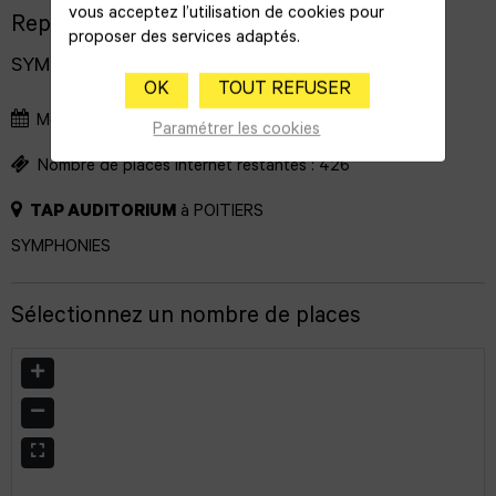
vous acceptez l’utilisation de cookies pour
Représentation
proposer des services adaptés.
SYMPHONIES
OK
TOUT REFUSER
Mercredi 10 Mars 2027
à
20:00
01:40
Paramétrer les cookies
Nombre de places internet restantes :
426
TAP AUDITORIUM
à
POITIERS
SYMPHONIES
Sélectionnez un nombre de places
AGRANDIR
RÉTRÉCIR
PLEIN ÉCRAN