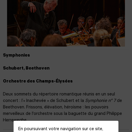
Symphonies
Schubert, Beethoven
Orchestre des Champs-Élysées
Deux sommets du répertoire romantique réunis en un seul
concert : l’« Inachevée » de Schubert et la
Symphonie n° 7
de
Beethoven. Frissons, élévation, héroïsme : les pouvoirs
merveilleux de l'orchestre sous la baguette du grand Philippe
Herreweghe.
En poursuivant votre navigation sur ce site,